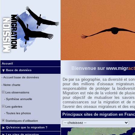
Accueil
Bienvenue sur www.migr
ac
Base de données
-
Accueil base de données
De par sa géographie, sa diversité et son
pour des millions d’oiseaux migrateurs
-
Notre charte
responsabilité de protéger la biodiver
Les observations
Migration est née de la volonté de plusi
pour objectif de mutualiser les savoir
-
Synthèse annuelle
connaissances sur la migration et de mo
l'avenir des oiseaux migrateurs et des es
Les galeries
-
Toutes les photos
Principaux sites de migration en France
Statistiques d'utilisation
Qu'est-ce que la migration ?
Les sites de migration