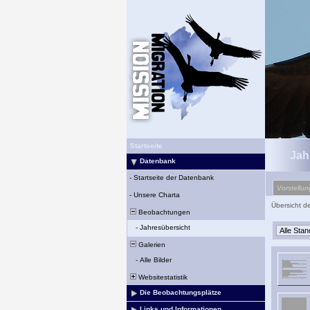
Startseite
Jah
Datenbank
-
Startseite der Datenbank
Vorstellun
-
Unsere Charta
Übersicht d
Beobachtungen
-
Jahresübersicht
Galerien
-
Alle Bilder
Websitestatistik
Die Beobachtungsplätze
Links und Informationen