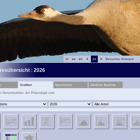
nl
es
en
it
de
fr
Besucher Anonym
resübersicht : 2026
g
Grafiken
Nachrichten
Jährliche Berichte
er Gesamtzahlen, der Phänologie usw.