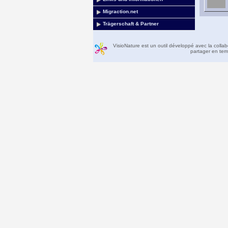
Migraction.net
Trägerschaft & Partner
VisioNature est un outil développé avec la colla
partager en temp