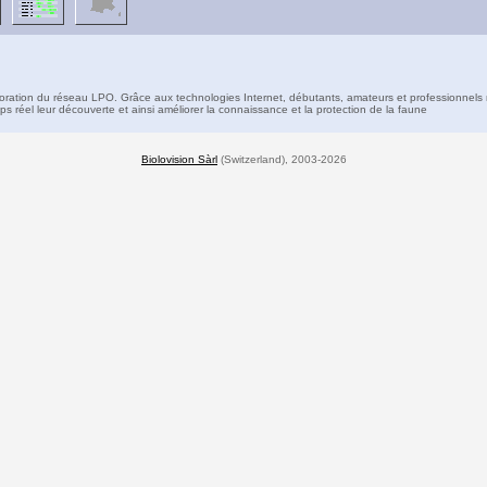
boration du réseau LPO. Grâce aux technologies Internet, débutants, amateurs et professionnels 
s réel leur découverte et ainsi améliorer la connaissance et la protection de la faune
Biolovision Sàrl
(Switzerland), 2003-2026