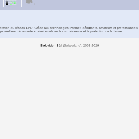
boration du réseau LPO. Grâce aux technologies Internet, débutants, amateurs et professionnels 
s réel leur découverte et ainsi améliorer la connaissance et la protection de la faune
Biolovision Sàrl
(Switzerland), 2003-2026