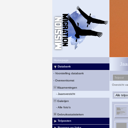
Homepage
Jaa
Databank
-
Voorstelling databank
Telpost
-
Overeenkomst
Overzicht v
Waarnemingen
-
Jaaroverzicht
Galerijen
-
Alle foto's
Gebruiksstatistieken
Telposten
Bronnen en links