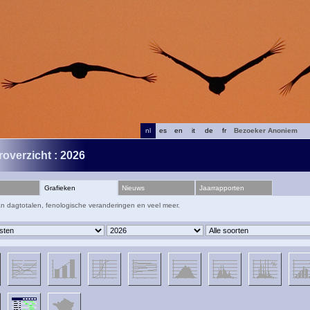
nl
es
en
it
de
fr
Bezoeker Anoniem
roverzicht : 2026
Grafieken
Nieuws
Jaarrapporten
an dagtotalen, fenologische veranderingen en veel meer.