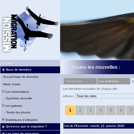
Accueil
Toutes les nouvelles :
Base de données
-
Accueil base de données
Présentation
Les synthèses
L
-
Notre charte
Les dernières nouvelles de chaque site
Les observations
Afficher:
-
Synthèse annuelle
Les galeries
1
2
3
4
5
6
7
-
Toutes les photos
Statistiques d'utilisation
Col de l'Escrinet - mardi, 13. janvier 2026
Qu'est-ce que la migration ?
Les sites de migration