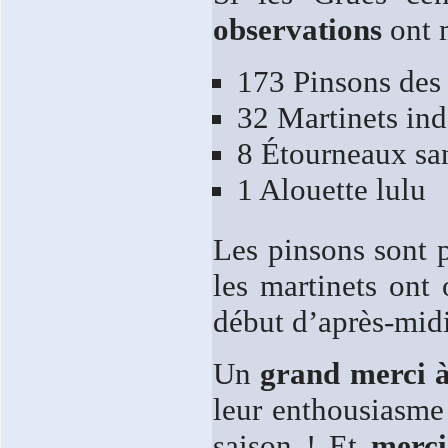
observations
ont m
173 Pinsons des 
32 Martinets in
8 Étourneaux sa
1 Alouette lulu
Les pinsons sont p
les martinets ont
début d’après-midi
Un
grand merci à 
leur enthousiasme 
saison ! Et
merci