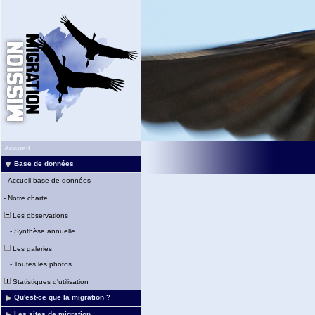
Accueil
Base de données
-
Accueil base de données
-
Notre charte
Les observations
-
Synthèse annuelle
Les galeries
-
Toutes les photos
Statistiques d'utilisation
Qu'est-ce que la migration ?
Les sites de migration