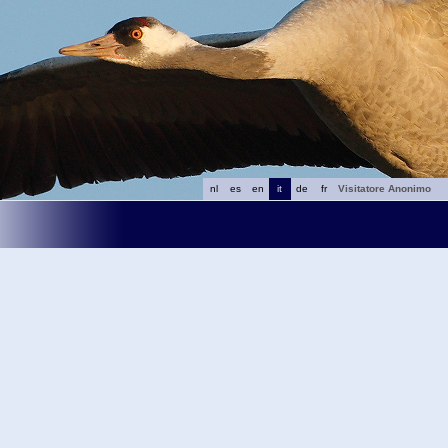
nl
es
en
it
de
fr
Visitatore Anonimo