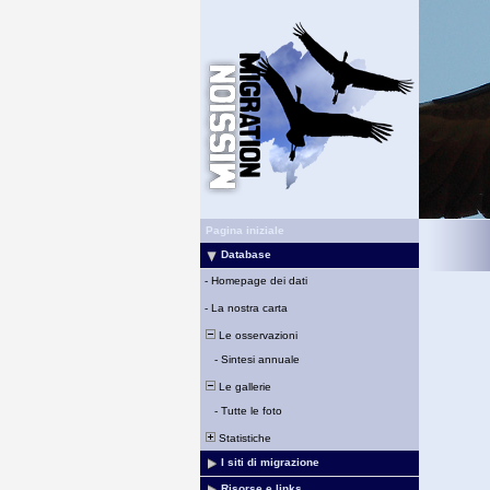
Pagina iniziale
Database
-
Homepage dei dati
-
La nostra carta
Le osservazioni
-
Sintesi annuale
Le gallerie
-
Tutte le foto
Statistiche
I siti di migrazione
Risorse e links