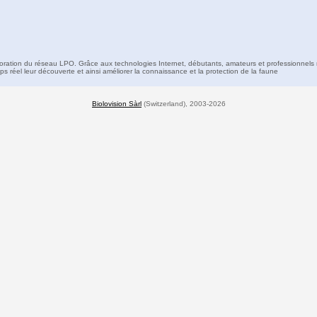
boration du réseau LPO. Grâce aux technologies Internet, débutants, amateurs et professionnels 
s réel leur découverte et ainsi améliorer la connaissance et la protection de la faune
Biolovision Sàrl
(Switzerland), 2003-2026