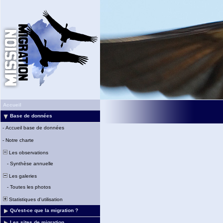
Accueil
Base de données
-
Accueil base de données
-
Notre charte
Les observations
-
Synthèse annuelle
Les galeries
-
Toutes les photos
Statistiques d'utilisation
Qu'est-ce que la migration ?
Les sites de migration