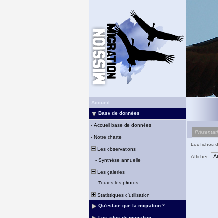
Accueil
Base de données
-
Accueil base de données
Présentat
-
Notre charte
Les fiches d
Les observations
Afficher:
-
Synthèse annuelle
Les galeries
-
Toutes les photos
Statistiques d'utilisation
Qu'est-ce que la migration ?
Les sites de migration