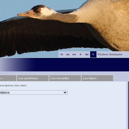
nl
es
en
it
de
fr
Visiteur Anonyme
ion
Les synthèses
Les nouvelles
Les bilans
escriptives des sites