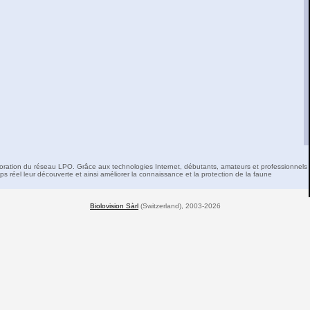
boration du réseau LPO. Grâce aux technologies Internet, débutants, amateurs et professionnels 
s réel leur découverte et ainsi améliorer la connaissance et la protection de la faune
Biolovision Sàrl
(Switzerland), 2003-2026