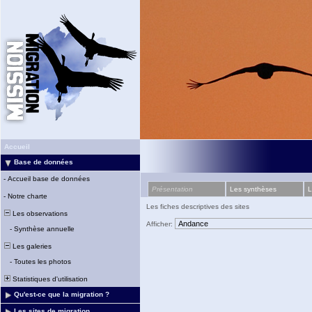
Accueil
Base de données
-
Accueil base de données
Présentation
Les synthèses
L
-
Notre charte
Les fiches descriptives des sites
Les observations
Afficher:
-
Synthèse annuelle
Les galeries
-
Toutes les photos
Statistiques d'utilisation
Qu'est-ce que la migration ?
Les sites de migration