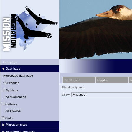
Homepage
Data base
-
Homepage data base
Watchpoint
Graphs
-
Our charter
Site descriptions
Sightings
Show:
-
Annual reports
Galleries
-
All pictures
Stats
Migration sites
Resources and links