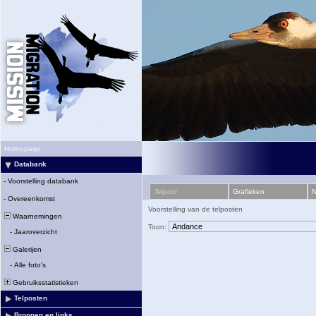
Homepage
Databank
-
Voorstelling databank
Telpost
Grafieken
N
-
Overeenkomst
Voorstelling van de telposten
Waarnemingen
Toon:
-
Jaaroverzicht
Galerijen
-
Alle foto's
Gebruiksstatistieken
Telposten
Bronnen en links