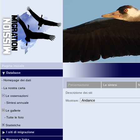
Pagina iniziale
Database
-
Homepage dei dati
Presentazione
Le sintesi
N
-
La nostra carta
Descrizione dei siti
Le osservazioni
Mostrare:
-
Sintesi annuale
Le gallerie
-
Tutte le foto
Statistiche
I siti di migrazione
Risorse e links