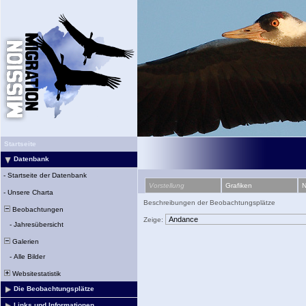
Startseite
Datenbank
-
Startseite der Datenbank
Vorstellung
Grafiken
N
-
Unsere Charta
Beschreibungen der Beobachtungsplätze
Beobachtungen
Zeige:
-
Jahresübersicht
Galerien
-
Alle Bilder
Websitestatistik
Die Beobachtungsplätze
Links und Informationen