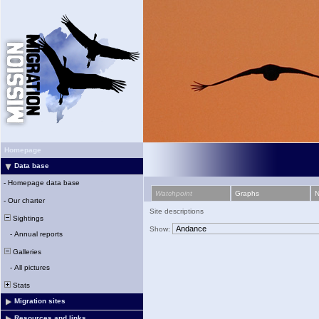
Homepage
Data base
-
Homepage data base
Watchpoint
Graphs
-
Our charter
Site descriptions
Sightings
Show:
-
Annual reports
Galleries
-
All pictures
Stats
Migration sites
Resources and links