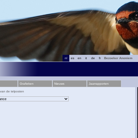
nl
es
en
it
de
fr
Bezoeker Anoniem
Grafieken
Nieuws
Jaarrapporten
 van de telposten