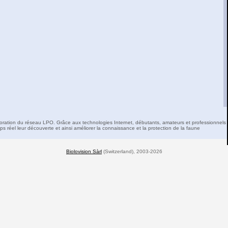
boration du réseau LPO. Grâce aux technologies Internet, débutants, amateurs et professionnels 
s réel leur découverte et ainsi améliorer la connaissance et la protection de la faune
Biolovision Sàrl
(Switzerland), 2003-2026