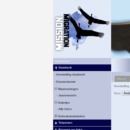
Homepage
Databank
-
Voorstelling databank
Telpost
-
Overeenkomst
Voorstelling
Waarnemingen
Toon:
-
Jaaroverzicht
Galerijen
-
Alle foto's
Gebruiksstatistieken
Telposten
Bronnen en links