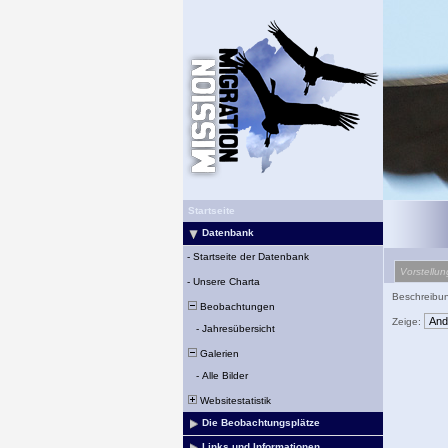
Startseite
Datenbank
-
Startseite der Datenbank
Vorstellun
-
Unsere Charta
Beschreibu
Beobachtungen
Zeige:
-
Jahresübersicht
Galerien
-
Alle Bilder
Websitestatistik
Die Beobachtungsplätze
Links und Informationen