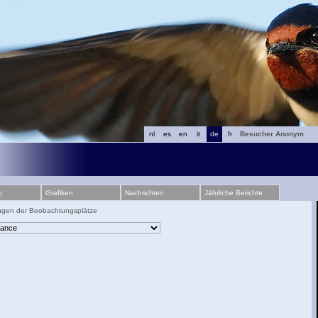
nl
es
en
it
de
fr
Besucher Anonym
g
Grafiken
Nachrichten
Jährliche Berichte
ngen der Beobachtungsplätze