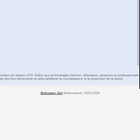
boration du réseau LPO. Grâce aux technologies Internet, débutants, amateurs et professionnels 
s réel leur découverte et ainsi améliorer la connaissance et la protection de la faune
Biolovision Sàrl
(Switzerland), 2003-2026