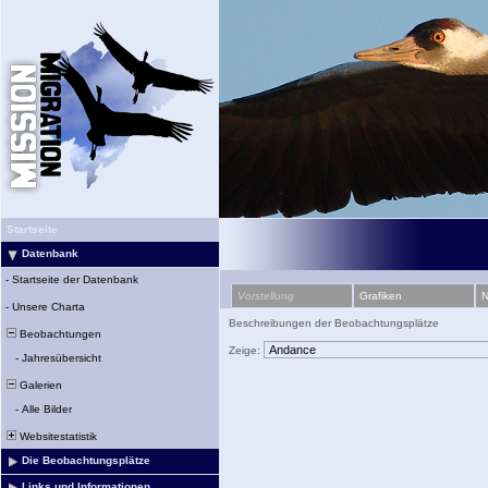
Startseite
Datenbank
-
Startseite der Datenbank
Vorstellung
Grafiken
N
-
Unsere Charta
Beschreibungen der Beobachtungsplätze
Beobachtungen
Zeige:
-
Jahresübersicht
Galerien
-
Alle Bilder
Websitestatistik
Die Beobachtungsplätze
Links und Informationen