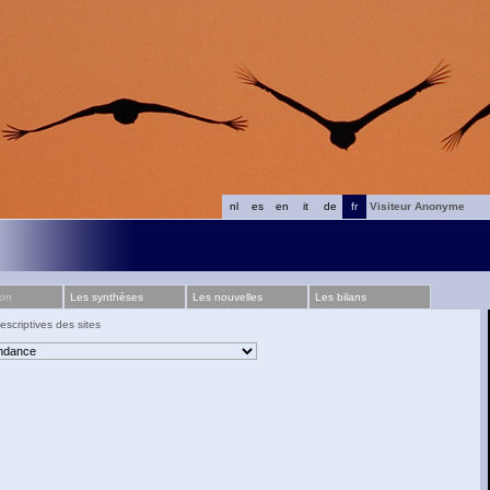
nl
es
en
it
de
fr
Visiteur Anonyme
ion
Les synthèses
Les nouvelles
Les bilans
escriptives des sites