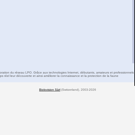
boration du réseau LPO. Grâce aux technologies Internet, débutants, amateurs et professionnels 
s réel leur découverte et ainsi améliorer la connaissance et la protection de la faune
Biolovision Sàrl
(Switzerland), 2003-2026