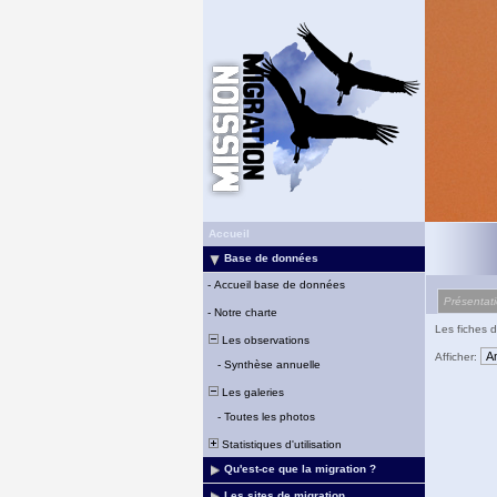
Accueil
Base de données
-
Accueil base de données
Présentat
-
Notre charte
Les fiches d
Les observations
Afficher:
-
Synthèse annuelle
Les galeries
-
Toutes les photos
Statistiques d'utilisation
Qu'est-ce que la migration ?
Les sites de migration