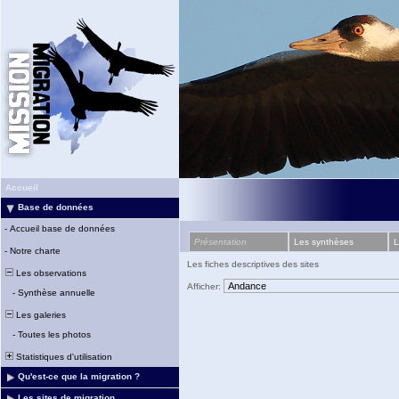
Accueil
Base de données
-
Accueil base de données
Présentation
Les synthèses
L
-
Notre charte
Les fiches descriptives des sites
Les observations
Afficher:
-
Synthèse annuelle
Les galeries
-
Toutes les photos
Statistiques d'utilisation
Qu'est-ce que la migration ?
Les sites de migration