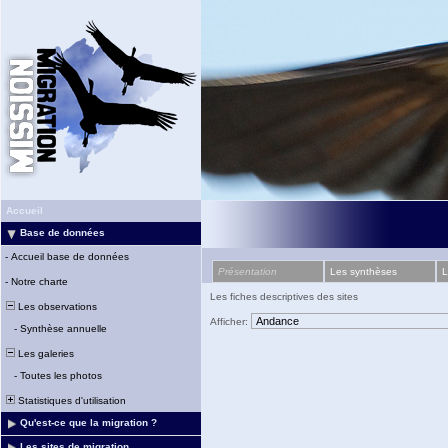
Accueil
Base de données
-
Accueil base de données
Présentation
Les synthèses
L
-
Notre charte
Les fiches descriptives des sites
Les observations
Afficher:
-
Synthèse annuelle
Les galeries
-
Toutes les photos
Statistiques d'utilisation
Qu'est-ce que la migration ?
Les sites de migration