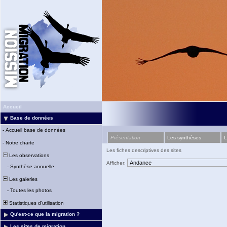
Accueil
Base de données
-
Accueil base de données
Présentation
Les synthèses
L
-
Notre charte
Les fiches descriptives des sites
Les observations
Afficher:
-
Synthèse annuelle
Les galeries
-
Toutes les photos
Statistiques d'utilisation
Qu'est-ce que la migration ?
Les sites de migration