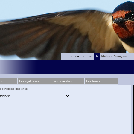
nl
es
en
it
de
fr
Visiteur Anonyme
ion
Les synthèses
Les nouvelles
Les bilans
escriptives des sites