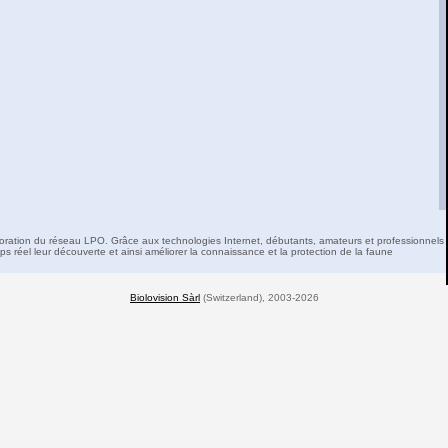
boration du réseau LPO. Grâce aux technologies Internet, débutants, amateurs et professionnels 
s réel leur découverte et ainsi améliorer la connaissance et la protection de la faune
Biolovision Sàrl
(Switzerland), 2003-2026