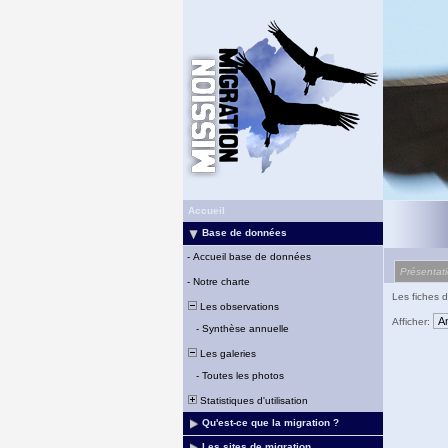
Accueil
Base de données
-
Accueil base de données
Présentat
-
Notre charte
Les fiches d
Les observations
Afficher:
-
Synthèse annuelle
Les galeries
-
Toutes les photos
Statistiques d'utilisation
Qu'est-ce que la migration ?
Les sites de migration