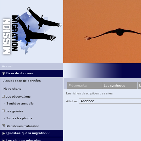
Accueil
Base de données
-
Accueil base de données
Présentation
Les synthèses
L
-
Notre charte
Les fiches descriptives des sites
Les observations
Afficher:
-
Synthèse annuelle
Les galeries
-
Toutes les photos
Statistiques d'utilisation
Qu'est-ce que la migration ?
Les sites de migration