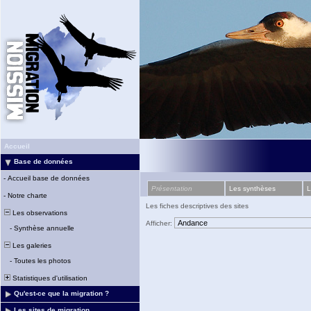
Accueil
Base de données
-
Accueil base de données
Présentation
Les synthèses
L
-
Notre charte
Les fiches descriptives des sites
Les observations
Afficher:
-
Synthèse annuelle
Les galeries
-
Toutes les photos
Statistiques d'utilisation
Qu'est-ce que la migration ?
Les sites de migration