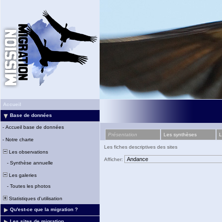
Accueil
Base de données
-
Accueil base de données
Présentation
Les synthèses
L
-
Notre charte
Les fiches descriptives des sites
Les observations
Afficher:
-
Synthèse annuelle
Les galeries
-
Toutes les photos
Statistiques d'utilisation
Qu'est-ce que la migration ?
Les sites de migration