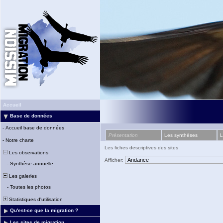
Accueil
Base de données
-
Accueil base de données
Présentation
Les synthèses
L
-
Notre charte
Les fiches descriptives des sites
Les observations
Afficher:
-
Synthèse annuelle
Les galeries
-
Toutes les photos
Statistiques d'utilisation
Qu'est-ce que la migration ?
Les sites de migration