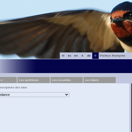
nl
es
en
it
de
fr
Visiteur Anonyme
ion
Les synthèses
Les nouvelles
Les bilans
escriptives des sites