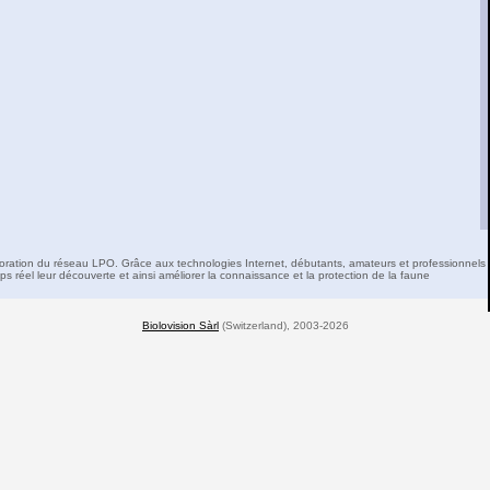
boration du réseau LPO. Grâce aux technologies Internet, débutants, amateurs et professionnels 
s réel leur découverte et ainsi améliorer la connaissance et la protection de la faune
Biolovision Sàrl
(Switzerland), 2003-2026