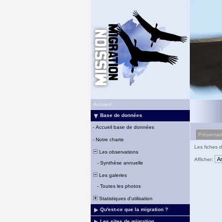
Accueil
Base de données
-
Accueil base de données
Présentat
-
Notre charte
Les fiches d
Les observations
Afficher:
-
Synthèse annuelle
Les galeries
-
Toutes les photos
Statistiques d'utilisation
Qu'est-ce que la migration ?
Les sites de migration