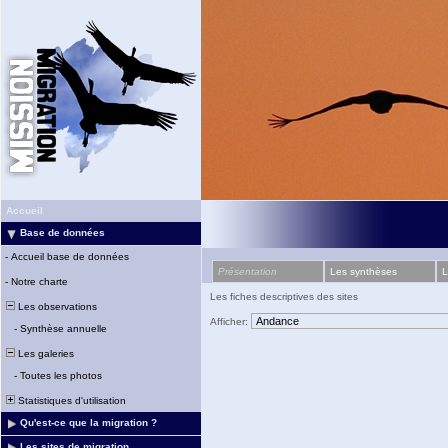
Accueil
Base de données
-
Accueil base de données
Présentation
Les synthèses
L
-
Notre charte
Les fiches descriptives des sites
Les observations
Afficher:
-
Synthèse annuelle
Les galeries
-
Toutes les photos
Statistiques d'utilisation
Qu'est-ce que la migration ?
Les sites de migration