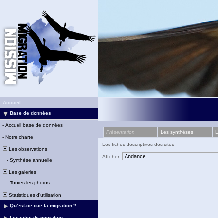
Accueil
Base de données
-
Accueil base de données
Présentation
Les synthèses
L
-
Notre charte
Les fiches descriptives des sites
Les observations
Afficher:
-
Synthèse annuelle
Les galeries
-
Toutes les photos
Statistiques d'utilisation
Qu'est-ce que la migration ?
Les sites de migration