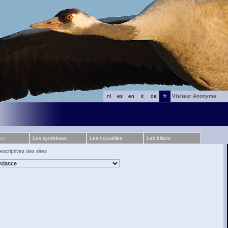
nl
es
en
it
de
fr
Visiteur Anonyme
ion
Les synthèses
Les nouvelles
Les bilans
escriptives des sites