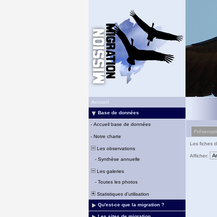
Accueil
Base de données
-
Accueil base de données
Présentat
-
Notre charte
Les fiches d
Les observations
Afficher:
-
Synthèse annuelle
Les galeries
-
Toutes les photos
Statistiques d'utilisation
Qu'est-ce que la migration ?
Les sites de migration