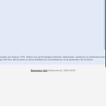
boration du réseau LPO. Grâce aux technologies Internet, débutants, amateurs et professionnels 
s réel leur découverte et ainsi améliorer la connaissance et la protection de la faune
Biolovision Sàrl
(Switzerland), 2003-2026