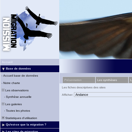
Accueil
Base de données
-
Accueil base de données
Présentation
Les synthèses
L
-
Notre charte
Les fiches descriptives des sites
Les observations
Afficher:
-
Synthèse annuelle
Les galeries
-
Toutes les photos
Statistiques d'utilisation
Qu'est-ce que la migration ?
Les sites de migration