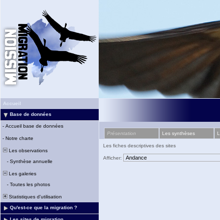
Accueil
Base de données
-
Accueil base de données
Présentation
Les synthèses
L
-
Notre charte
Les fiches descriptives des sites
Les observations
Afficher:
-
Synthèse annuelle
Les galeries
-
Toutes les photos
Statistiques d'utilisation
Qu'est-ce que la migration ?
Les sites de migration