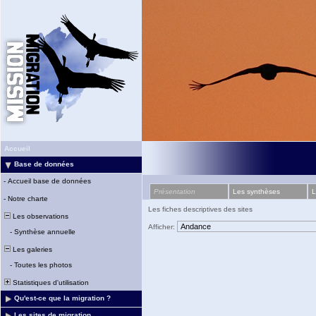
Accueil
Base de données
-
Accueil base de données
Présentation
Les synthèses
L
-
Notre charte
Les fiches descriptives des sites
Les observations
Afficher:
-
Synthèse annuelle
Les galeries
-
Toutes les photos
Statistiques d'utilisation
Qu'est-ce que la migration ?
Les sites de migration