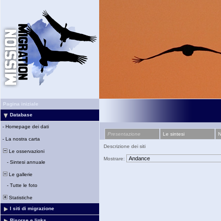
Pagina iniziale
Database
-
Homepage dei dati
Presentazione
Le sintesi
N
-
La nostra carta
Descrizione dei siti
Le osservazioni
Mostrare:
-
Sintesi annuale
Le gallerie
-
Tutte le foto
Statistiche
I siti di migrazione
Risorse e links