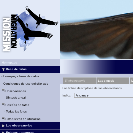
Homepage
Base de datos
-
Homepage base de datos
El observatorio
Las síntesis
L
-
Condiciones de uso del sitio web
Las fichas descriptivas de los observatorios
Observaciones
Indicar :
-
Síntesis anual
Galerías de fotos
-
Todas las fotos
Estadísticas de utilización
Los observatorios
Enlaces y recursos