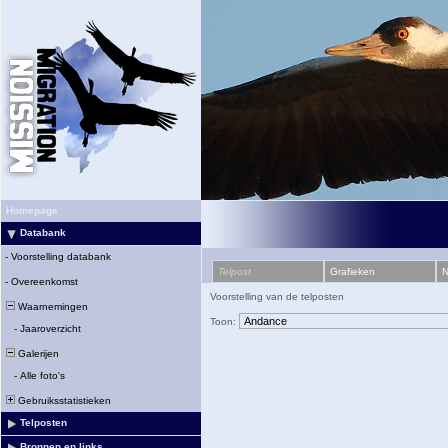
Homepage
Databank
-
Voorstelling databank
Telpost
Grafieken
N
-
Overeenkomst
Voorstelling van de telposten
Waarnemingen
Toon:
-
Jaaroverzicht
Galerijen
-
Alle foto's
Gebruiksstatistieken
Telposten
Bronnen en links