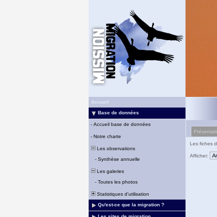
Accueil
Base de données
-
Accueil base de données
Présentat
-
Notre charte
Les fiches d
Les observations
Afficher:
-
Synthèse annuelle
Les galeries
-
Toutes les photos
Statistiques d'utilisation
Qu'est-ce que la migration ?
Les sites de migration