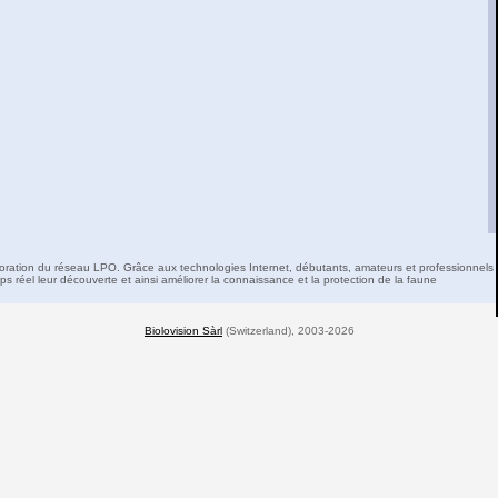
boration du réseau LPO. Grâce aux technologies Internet, débutants, amateurs et professionnels 
s réel leur découverte et ainsi améliorer la connaissance et la protection de la faune
Biolovision Sàrl
(Switzerland), 2003-2026