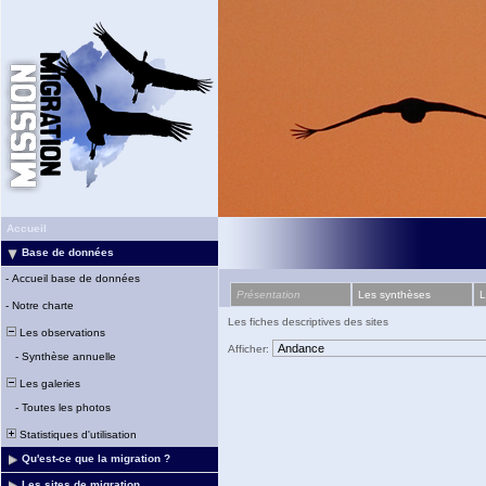
Accueil
Base de données
-
Accueil base de données
Présentation
Les synthèses
L
-
Notre charte
Les fiches descriptives des sites
Les observations
Afficher:
-
Synthèse annuelle
Les galeries
-
Toutes les photos
Statistiques d'utilisation
Qu'est-ce que la migration ?
Les sites de migration