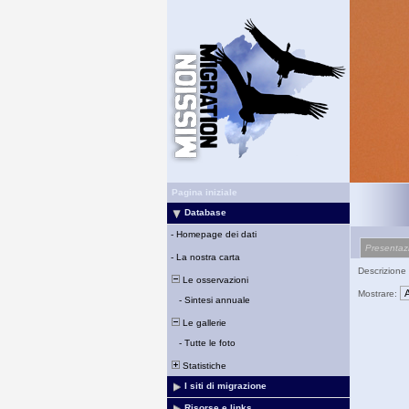
Pagina iniziale
Database
-
Homepage dei dati
Presentaz
-
La nostra carta
Descrizione d
Le osservazioni
Mostrare:
-
Sintesi annuale
Le gallerie
-
Tutte le foto
Statistiche
I siti di migrazione
Risorse e links