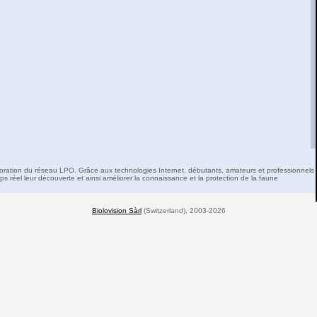
boration du réseau LPO. Grâce aux technologies Internet, débutants, amateurs et professionnels 
s réel leur découverte et ainsi améliorer la connaissance et la protection de la faune
Biolovision Sàrl
(Switzerland), 2003-2026