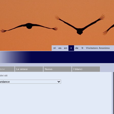
nl
es
en
it
de
fr
Visitatore Anonimo
ione
Le sintesi
Nuovo
I bilanci
ei siti