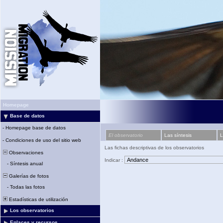
Homepage
Base de datos
-
Homepage base de datos
El observatorio
Las síntesis
L
-
Condiciones de uso del sitio web
Las fichas descriptivas de los observatorios
Observaciones
Indicar :
-
Síntesis anual
Galerías de fotos
-
Todas las fotos
Estadísticas de utilización
Los observatorios
Enlaces y recursos