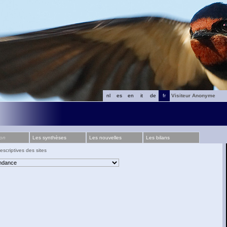
nl
es
en
it
de
fr
Visiteur Anonyme
ion
Les synthèses
Les nouvelles
Les bilans
escriptives des sites