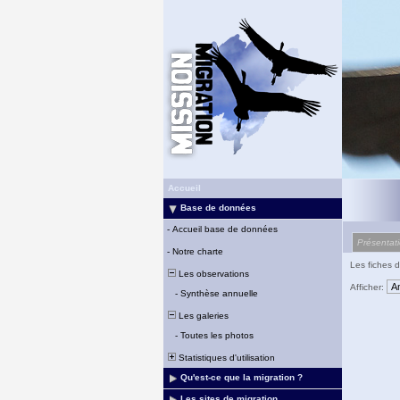
Accueil
Base de données
-
Accueil base de données
Présentat
-
Notre charte
Les fiches d
Les observations
Afficher:
-
Synthèse annuelle
Les galeries
-
Toutes les photos
Statistiques d'utilisation
Qu'est-ce que la migration ?
Les sites de migration