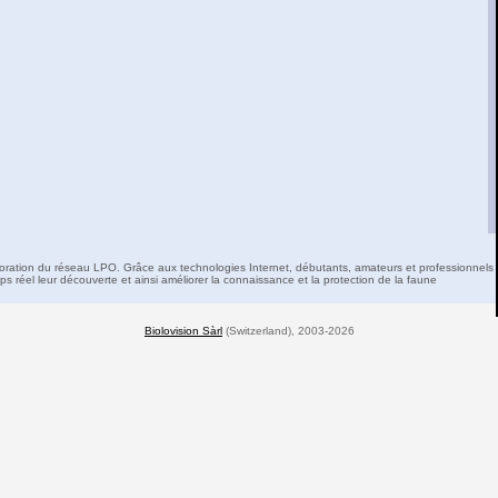
boration du réseau LPO. Grâce aux technologies Internet, débutants, amateurs et professionnels 
s réel leur découverte et ainsi améliorer la connaissance et la protection de la faune
Biolovision Sàrl
(Switzerland), 2003-2026