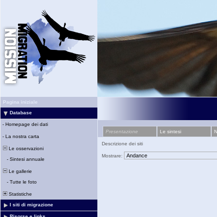
Pagina iniziale
Database
-
Homepage dei dati
Presentazione
Le sintesi
N
-
La nostra carta
Descrizione dei siti
Le osservazioni
Mostrare:
-
Sintesi annuale
Le gallerie
-
Tutte le foto
Statistiche
I siti di migrazione
Risorse e links