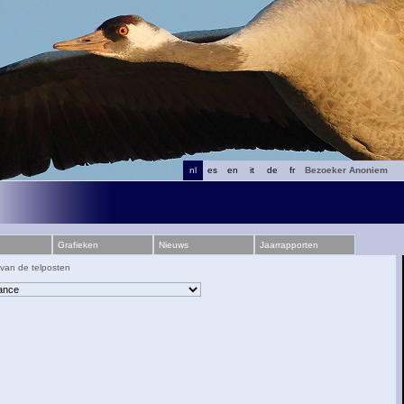
nl
es
en
it
de
fr
Bezoeker Anoniem
Grafieken
Nieuws
Jaarrapporten
 van de telposten