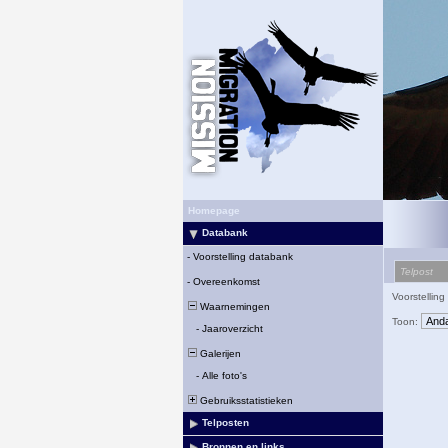
Homepage
Databank
-
Voorstelling databank
Telpost
-
Overeenkomst
Voorstelling
Waarnemingen
Toon:
-
Jaaroverzicht
Galerijen
-
Alle foto's
Gebruiksstatistieken
Telposten
Bronnen en links