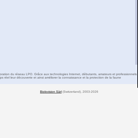
boration du réseau LPO. Grâce aux technologies Internet, débutants, amateurs et professionnels 
s réel leur découverte et ainsi améliorer la connaissance et la protection de la faune
Biolovision Sàrl
(Switzerland), 2003-2026