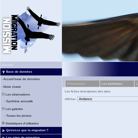
Accueil
Base de données
-
Accueil base de données
Présentation
Les synthèses
L
-
Notre charte
Les fiches descriptives des sites
Les observations
Afficher:
-
Synthèse annuelle
Les galeries
-
Toutes les photos
Statistiques d'utilisation
Qu'est-ce que la migration ?
Les sites de migration