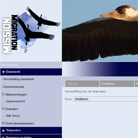
Homepage
Databank
-
Voorstelling databank
Telpost
Grafieken
N
-
Overeenkomst
Voorstelling van de telposten
Waarnemingen
Toon:
-
Jaaroverzicht
Galerijen
-
Alle foto's
Gebruiksstatistieken
Telposten
Bronnen en links