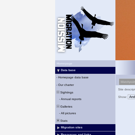
Homepage
Data base
-
Homepage data base
Watchpoin
-
Our charter
Site descrip
Sightings
Show:
-
Annual reports
Galleries
-
All pictures
Stats
Migration sites
Resources and links