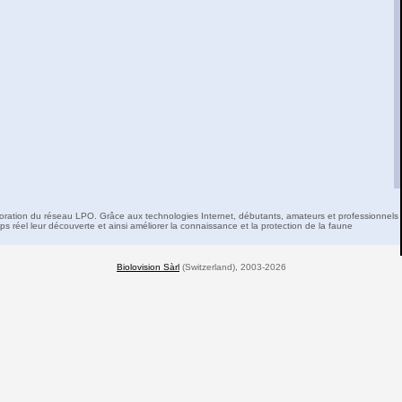
boration du réseau LPO. Grâce aux technologies Internet, débutants, amateurs et professionnels 
s réel leur découverte et ainsi améliorer la connaissance et la protection de la faune
Biolovision Sàrl
(Switzerland), 2003-2026