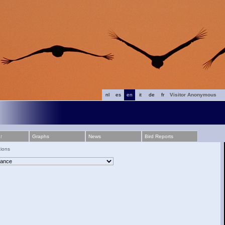
nl
es
en
it
de
fr
Visitor Anonymous
t
Graphs
News
Bird Reports
tions