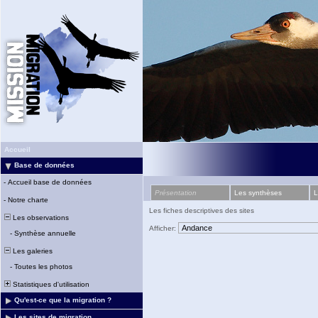
Accueil
Base de données
-
Accueil base de données
Présentation
Les synthèses
L
-
Notre charte
Les fiches descriptives des sites
Les observations
Afficher:
-
Synthèse annuelle
Les galeries
-
Toutes les photos
Statistiques d'utilisation
Qu'est-ce que la migration ?
Les sites de migration