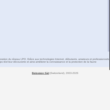
boration du réseau LPO. Grâce aux technologies Internet, débutants, amateurs et professionnels 
s réel leur découverte et ainsi améliorer la connaissance et la protection de la faune
Biolovision Sàrl
(Switzerland), 2003-2026