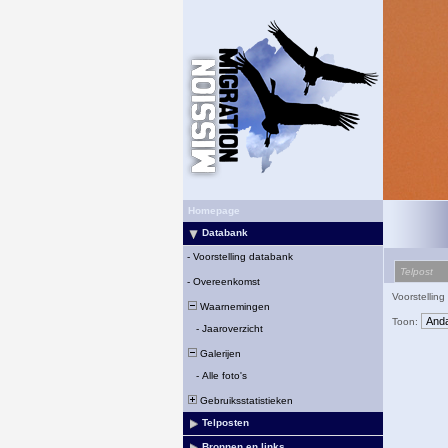
Homepage
Databank
-
Voorstelling databank
Telpost
-
Overeenkomst
Voorstelling
Waarnemingen
Toon:
-
Jaaroverzicht
Galerijen
-
Alle foto's
Gebruiksstatistieken
Telposten
Bronnen en links