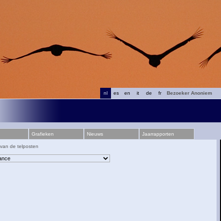
nl
es
en
it
de
fr
Bezoeker Anoniem
Grafieken
Nieuws
Jaarrapporten
 van de telposten