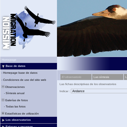
Homepage
Base de datos
-
Homepage base de datos
El observatorio
Las síntesis
L
-
Condiciones de uso del sitio web
Las fichas descriptivas de los observatorios
Observaciones
Indicar :
-
Síntesis anual
Galerías de fotos
-
Todas las fotos
Estadísticas de utilización
Los observatorios
Enlaces y recursos