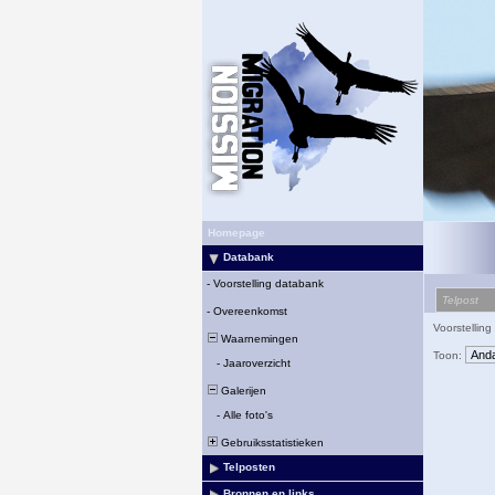
Homepage
Databank
-
Voorstelling databank
Telpost
-
Overeenkomst
Voorstelling
Waarnemingen
Toon:
-
Jaaroverzicht
Galerijen
-
Alle foto's
Gebruiksstatistieken
Telposten
Bronnen en links