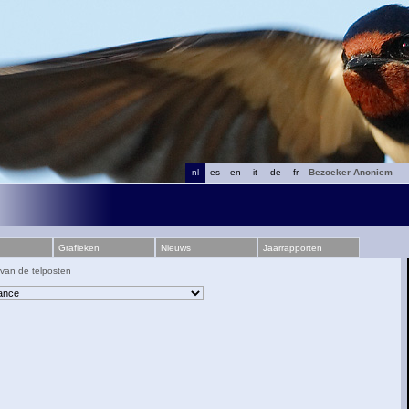
nl
es
en
it
de
fr
Bezoeker Anoniem
Grafieken
Nieuws
Jaarrapporten
 van de telposten