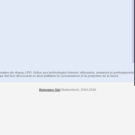
boration du réseau LPO. Grâce aux technologies Internet, débutants, amateurs et professionnels 
s réel leur découverte et ainsi améliorer la connaissance et la protection de la faune
Biolovision Sàrl
(Switzerland), 2003-2026